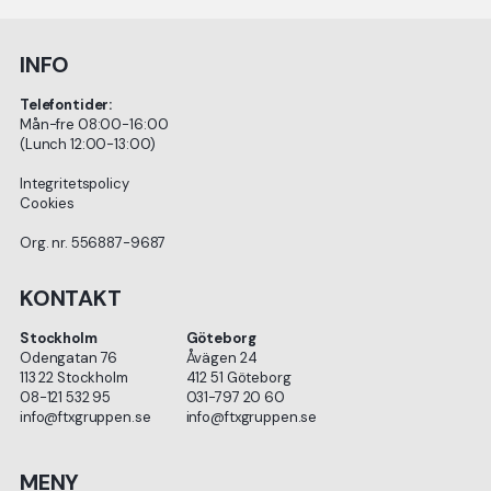
INFO
Telefontider:
Mån-fre 08:00-16:00
(Lunch 12:00-13:00)
Integritetspolicy
Cookies
Org. nr. 556887-9687
KONTAKT
Stockholm
Göteborg
Odengatan 76
Åvägen 24
113 22 Stockholm
412 51 Göteborg
08-121 532 95
031-797 20 60
info@ftxgruppen.se
info@ftxgruppen.se
MENY