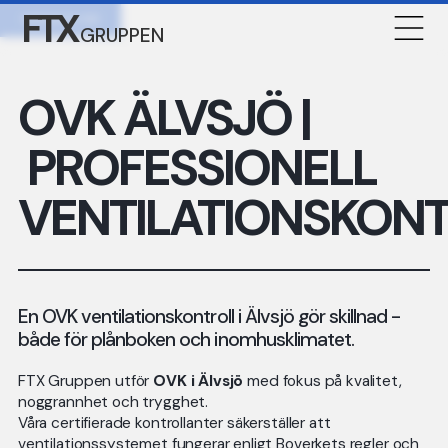
FTX
KONTAKTA OSS
GRUPPEN
OVK ÄLVSJÖ |
PROFESSIONELL
VENTILATIONSKON
En OVK ventilationskontroll i Älvsjö gör skillnad -
både för plånboken och inomhusklimatet.
FTX Gruppen utför
OVK i Älvsjö
med fokus på kvalitet,
noggrannhet och trygghet.
Våra certifierade kontrollanter säkerställer att
ventilationssystemet fungerar enligt Boverkets regler och