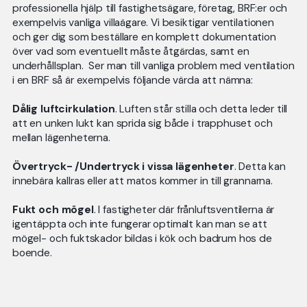
professionella hjälp till fastighetsägare, företag, BRF:er och
exempelvis vanliga villaägare. Vi besiktigar ventilationen
och ger dig som beställare en komplett dokumentation
över vad som eventuellt måste åtgärdas, samt en
underhållsplan. Ser man till vanliga problem med ventilation
i en BRF så är exempelvis följande värda att nämna:
Dålig luftcirkulation
. Luften står stilla och detta leder till
att en unken lukt kan sprida sig både i trapphuset och
mellan lägenheterna.
Övertryck- /Undertryck i vissa lägenheter
. Detta kan
innebära kallras eller att matos kommer in till grannarna.
Fukt och mögel
. I fastigheter där frånluftsventilerna är
igentäppta och inte fungerar optimalt kan man se att
mögel- och fuktskador bildas i kök och badrum hos de
boende.