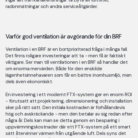
ingår allt från kanalrensningar till byte av luftfilter,
radonmätningar och andra serviceåtgärder.
Varför god ventilation är avgörande för din BRF
Ventilation i en BRF är en bortprioriterad fråga i många fall.
Det finns roligare investeringar att ta - men få är faktiskt
viktigare. Ser man till ventilationen i en BRF så handlar det
om enorma mervärden. Både för den enskilde
lägenhetsinnehavaren som får en bättre inomhusmiljö, men
dels även ekonomiskt.
En investering i ett modernt FTX-system ger en enorm ROI
- förutsatt att projektering, dimensionering och installation
sker på rätt sätt. Den initiala kostnaden är förhållandevis
hög och avskräckande - men den betalar av sig redan efter
några år. Dels kan man se detta genom en besparing i
uppvärmningskostnader där ett FTX-system på ett smart
sätt återvinner värmen från utgående luft. Dels syns det