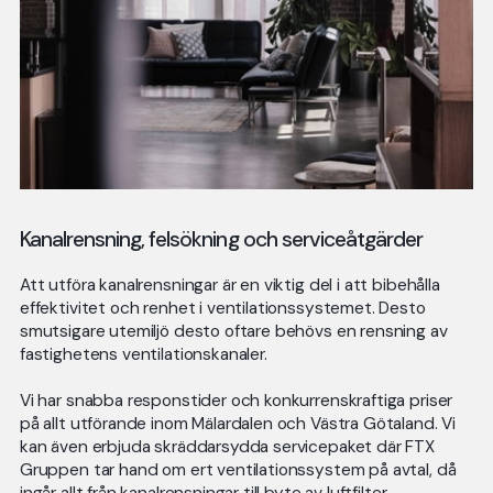
Kanalrensning, felsökning och serviceåtgärder
Att utföra kanalrensningar är en viktig del i att bibehålla
effektivitet och renhet i ventilationssystemet. Desto
smutsigare utemiljö desto oftare behövs en rensning av
fastighetens ventilationskanaler.
Vi har snabba responstider och konkurrenskraftiga priser
på allt utförande inom Mälardalen och Västra Götaland. Vi
kan även erbjuda skräddarsydda servicepaket där FTX
Gruppen tar hand om ert ventilationssystem på avtal, då