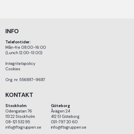
INFO
Telefontider:
Mån-fre 08:00-16:00
(Lunch 12:00-13:00)
Integritetspolicy
Cookies
Org. nr. 556887-9687
KONTAKT
Stockholm
Göteborg
Odengatan 76
Åvägen 24
113 22 Stockholm
412 51 Göteborg
08-121 532 95
031-797 20 60
info@ftxgruppen.se
info@ftxgruppen.se