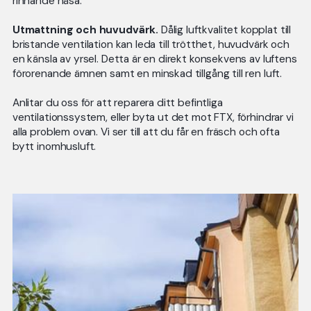
rinnande näsa.
Utmattning och huvudvärk.
Dålig luftkvalitet kopplat till
bristande ventilation kan leda till trötthet, huvudvärk och
Kontakta oss via formuläret så
en känsla av yrsel. Detta är en direkt konsekvens av luftens
återkommer vi med mer information.
förorenande ämnen samt en minskad tillgång till ren luft.
Anlitar du oss för att reparera ditt befintliga
ventilationssystem, eller byta ut det mot FTX, förhindrar vi
alla problem ovan. Vi ser till att du får en fräsch och ofta
bytt inomhusluft.