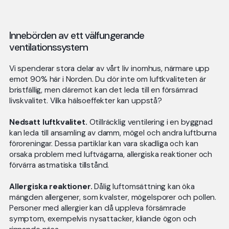
Innebörden av ett välfungerande
ventilationssystem
Vi spenderar stora delar av vårt liv inomhus, närmare upp
emot 90% här i Norden. Du dör inte om luftkvaliteten är
bristfällig, men däremot kan det leda till en försämrad
livskvalitet. Vilka hälsoeffekter kan uppstå?
Nedsatt luftkvalitet.
Otillräcklig ventilering i en byggnad
kan leda till ansamling av damm, mögel och andra luftburna
föroreningar. Dessa partiklar kan vara skadliga och kan
orsaka problem med luftvägarna, allergiska reaktioner och
förvärra astmatiska tillstånd.
Allergiska reaktioner.
Dålig luftomsättning kan öka
mängden allergener, som kvalster, mögelsporer och pollen.
Personer med allergier kan då uppleva försämrade
symptom, exempelvis nysattacker, kliande ögon och